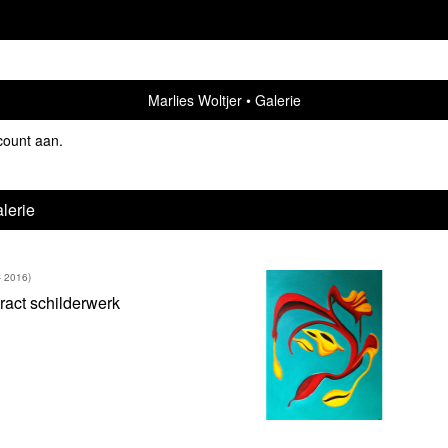
Marlies Woltjer
Galerie
count aan
.
lerie
- 2016)
ract schilderwerk