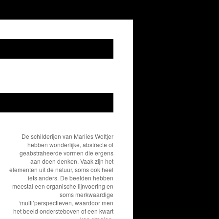
De schilderijen van Marlies Woltjer
hebben wonderlijke, abstracte of
geabstraheerde vormen die ergens
aan doen denken. Vaak zijn het
elementen uit de natuur, soms ook heel
iets anders. De beelden hebben
meestal een organische lijnvoering en
soms merkwaardige
‘multi’perspectieven, waardoor men
het beeld ondersteboven of een kwart