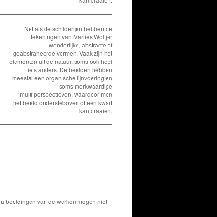
kan draaien.
Net als de schilderijen hebben de
tekeningen van Marlies Woltjer
wonderlijke, abstracte of
geabstraheerde vormen. Vaak zijn het
elementen uit de natuur, soms ook heel
iets anders. De beelden hebben
meestal een organische lijnvoering en
soms merkwaardige
‘multi’perspectieven, waardoor men
het beeld ondersteboven of een kwart
kan draaien.
De afbeeldingen van de werken mogen niet