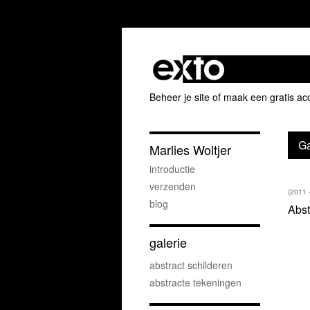
Beheer je site
of
maak een gratis ac
Ga
Marlies Woltjer
introductie
verzenden
(2011 
blog
Abst
galerie
abstract schilderen
abstracte tekeningen