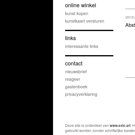
online winkel
kunst kopen
(2012)
kunstkaart versturen
Abst
links
interessante links
contact
nieuwsbrief
reageer
gastenboek
privacyverklaring
Deze site is onderdeel van
www.exto.art
. 
gebruikt worden zonder schriftelijke toest