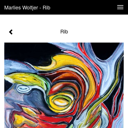
Marlies Woltjer - Rib
Tog
navi
Rib