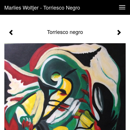
Marlies Woltjer - Torriesco Negro
Tog
navi
Torriesco negro