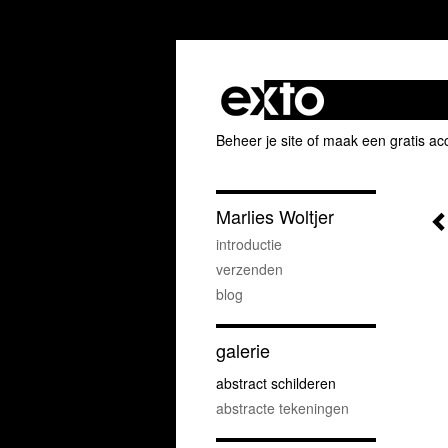
Beheer je site
of
maak een gratis ac
Marlies Woltjer
introductie
verzenden
blog
galerie
abstract schilderen
abstracte tekeningen