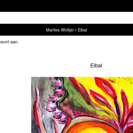
Marlies Woltjer
Eibal
count aan
.
Eibal