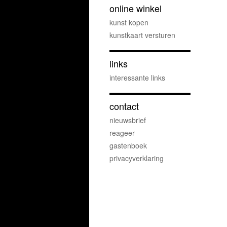
online winkel
kunst kopen
kunstkaart versturen
links
interessante links
contact
nieuwsbrief
reageer
gastenboek
privacyverklaring