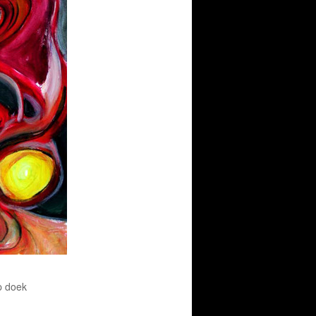
p doek